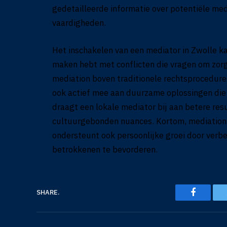
gedetailleerde informatie over potentiële med
vaardigheden.
Het inschakelen van een mediator in Zwolle ka
maken hebt met conflicten die vragen om zorg
mediation boven traditionele rechtsprocedures
ook actief mee aan duurzame oplossingen die
draagt een lokale mediator bij aan betere resu
cultuurgebonden nuances. Kortom, mediation b
ondersteunt ook persoonlijke groei door ver
betrokkenen te bevorderen.
Faceboo
SHARE.