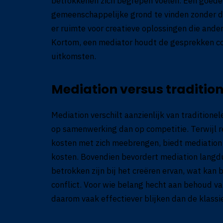
betrokkenen zich begrepen voelen. Een goede
gemeenschappelijke grond te vinden zonder da
er ruimte voor creatieve oplossingen die ande
Kortom, een mediator houdt de gesprekken c
uitkomsten.
Mediation versus traditio
Mediation verschilt aanzienlijk van traditione
op samenwerking dan op competitie. Terwijl 
kosten met zich meebrengen, biedt mediation 
kosten. Bovendien bevordert mediation langdu
betrokken zijn bij het creëren ervan, wat kan 
conflict. Voor wie belang hecht aan behoud van
daarom vaak effectiever blijken dan de klassi