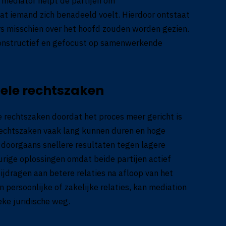
 mediator helpt de partijen om
t iemand zich benadeeld voelt. Hierdoor ontstaat
rs misschien over het hoofd zouden worden gezien.
onstructief en gefocust op samenwerkende
nele rechtszaken
le rechtszaken doordat het proces meer gericht is
rechtszaken vaak lang kunnen duren en hoge
doorgaans snellere resultaten tegen lagere
rige oplossingen omdat beide partijen actief
bijdragen aan betere relaties na afloop van het
 persoonlijke of zakelijke relaties, kan mediation
eke juridische weg.