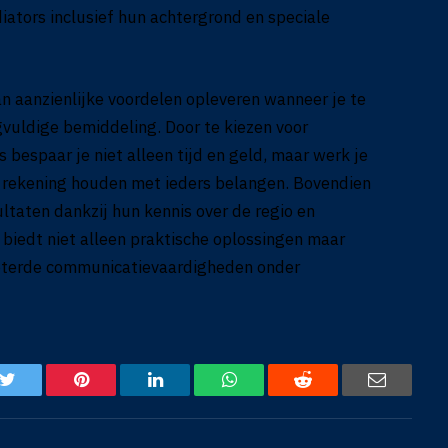
iators inclusief hun achtergrond en speciale
n aanzienlijke voordelen opleveren wanneer je te
vuldige bemiddeling. Door te kiezen voor
 bespaar je niet alleen tijd en geld, maar werk je
 rekening houden met ieders belangen. Bovendien
ltaten dankzij hun kennis over de regio en
iedt niet alleen praktische oplossingen maar
beterde communicatievaardigheden onder
k
Twitter
Pinterest
LinkedIn
WhatsApp
Reddit
Email