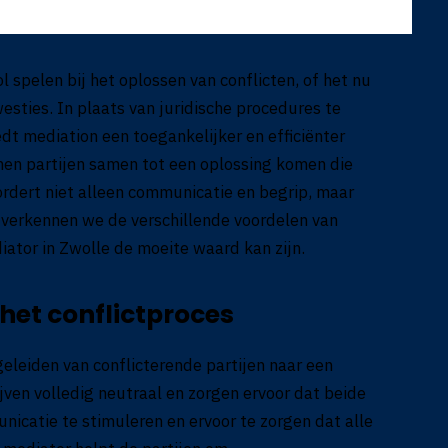
 spelen bij het oplossen van conflicten, of het nu
westies. In plaats van juridische procedures te
edt mediation een toegankelijker en efficiënter
nen partijen samen tot een oplossing komen die
ordert niet alleen communicatie en begrip, maar
t verkennen we de verschillende voordelen van
ator in Zwolle de moeite waard kan zijn.
 het conflictproces
geleiden van conflicterende partijen naar een
ijven volledig neutraal en zorgen ervoor dat beide
icatie te stimuleren en ervoor te zorgen dat alle