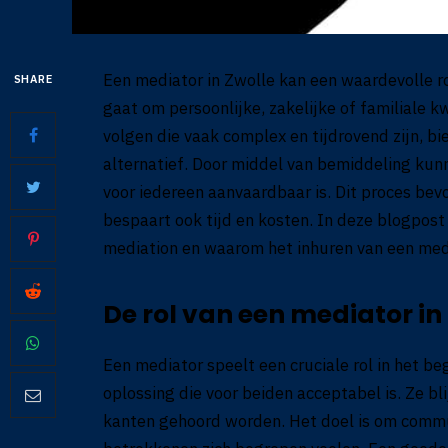
Een mediator in Zwolle kan een waardevolle rol
SHARE
gaat om persoonlijke, zakelijke of familiale k
volgen die vaak complex en tijdrovend zijn, bi
alternatief. Door middel van bemiddeling kun
voor iedereen aanvaardbaar is. Dit proces bev
bespaart ook tijd en kosten. In deze blogpos
mediation en waarom het inhuren van een medi
De rol van een mediator in
Een mediator speelt een cruciale rol in het be
oplossing die voor beiden acceptabel is. Ze bl
kanten gehoord worden. Het doel is om commun