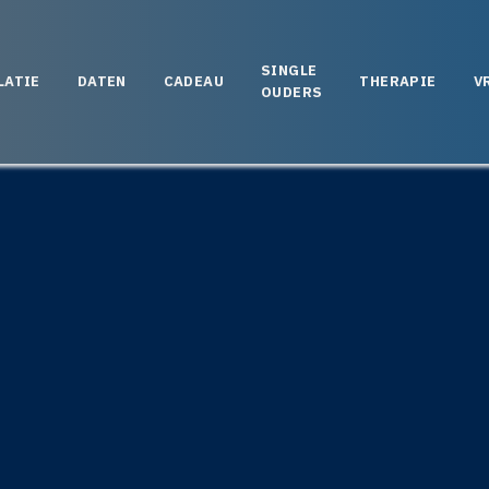
SINGLE
LATIE
DATEN
CADEAU
THERAPIE
V
OUDERS