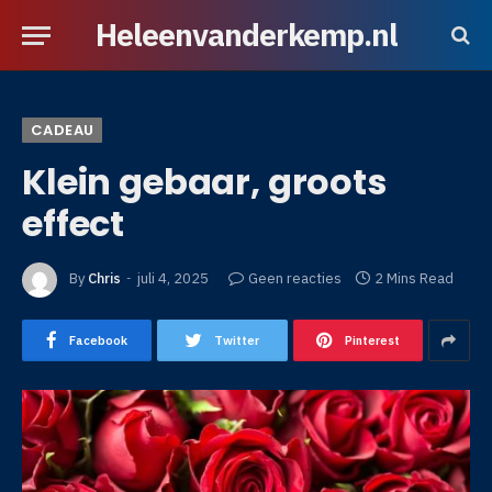
Heleenvanderkemp.nl
CADEAU
Klein gebaar, groots
effect
By
Chris
juli 4, 2025
Geen reacties
2 Mins Read
Facebook
Twitter
Pinterest