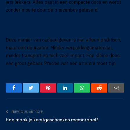
iets lekkers. Alles past in een compacte doos en wordt
zonder moeite door de brievenbus geleverd.
Deze manier van cadeau geven is niet alleen praktisch,
maar ook duurzaam. Minder verpakkingsmateriaal,
minder transport en toch veel impact. Een kleine doos,
een groot gebaar. Precies wat een attentie moet zijn.
Facebook
Twitter
Pinterest
LinkedIn
WhatsApp
Reddit
Emai
PREVIOUS ARTICLE
Hoe maak je kerstgeschenken memorabel?